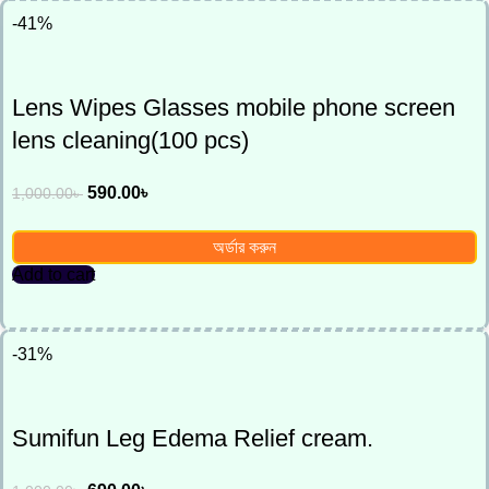
-41%
Lens Wipes Glasses mobile phone screen
lens cleaning(100 pcs)
590.00
৳
1,000.00
৳
অর্ডার করুন
Add to cart
-31%
Sumifun Leg Edema Relief cream.