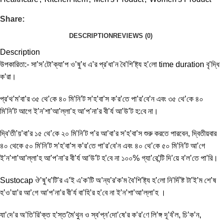
Share:
DESCRIPTION
REVIEWS (0)
Description
উপকারিতা:- সা’স’টো’ক্যা’প ও’ষু’ধ এ’র প্র’ধা’ন বৈ’শি’ষ্ট্য হ’লো time duration বৃ’দ্ধি
ক’রা।
প্র’থ’ম’বা’র ৩৫ থে’কে ৪০ মি’নি’ট স’হ’বা’স ক’র’তে পা’র’বে’ন এবং ৩৫ থে’কে ৪০
মি’নি’ট আগে ই’ন’শা’আ’ল্লা’হ আ’প’না’র বী’র্য আ’উ’ট হ:বে না।
দ্বি’তী’য়’বা’র ১৫ থে’কে ২০ মি’নি’ট প’র আ’বা’র স’হ’বা’স শুরু করতে পারবেন, দ্বিতীয়বার
৪০ থেকে ৫০ মি’নি’ট স’হ’বা’স ক’র’তে পা’র’বে’ন এবং ৪০ থে’কে ৫০ মি’নি’ট আ’গে
ই’ন’শা’আ’ল্লা’হ আ’প’না’র বী’র্য আ’উ’ট হ’বে না ১০০% গ্যা’রে’ন্টি দি’য়ে ব’ল’তে পা’রি।
Sustocap ঔ’ষু’ধ’টি’র এ’ই এ’ক’টি অ’ন্য’র’ক’ম বৈ’শি’ষ্ট্য হ’লো নি’র্দি’ষ্ট টা’ই’ম শে’ষ
হ’ও’য়া’র আ’গে আ’প’না’র বী’র্য বা’হি’র হ’বে না ই’ন’শা’আ’ল্লা’হ ।
যা’দে’র অ’তি’রি’ক্ত হ’স্ত’মৈ’থুন ও স্ব’প্ন’দো’ষে’র ক’র’ণে লি’ঙ্গ দূ’র্ব’ল, চি’ক’ন,