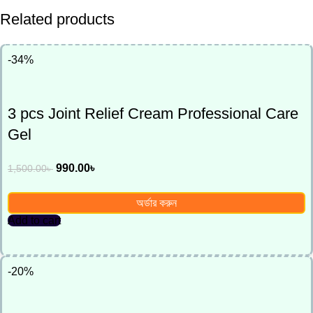
Related products
-34%
3 pcs Joint Relief Cream Professional Care
Gel
990.00
৳
1,500.00
৳
অর্ডার করুন
Add to cart
-20%