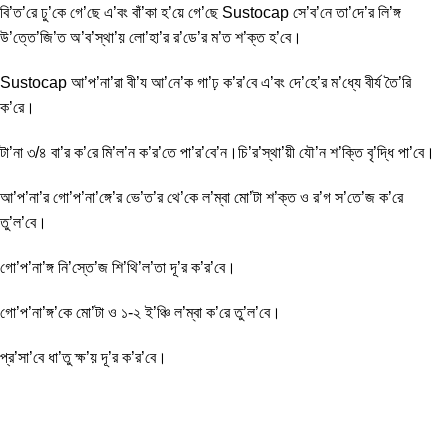
বি’ত’রে ঢু’কে গে’ছে এ’বং বাঁ’কা হ’য়ে গে’ছে Sustocap সে’ব’নে তা’দে’র লি’ঙ্গ
উ’ত্তে’জি’ত অ’ব’স্থা’য় লো’হা’র র’ডে’র ম’ত শ’ক্ত হ’বে।
Sustocap আ’প’না’রা বী’য আ’নে’ক গা’ঢ় ক’র’বে এ’বং দে’হে’র ম’ধ্যে বীর্য তৈ’রি
ক’রে।
টা’না ৩/৪ বা’র ক’রে মি’ল’ন ক’র’তে পা’র’বে’ন।চি’র’স্থা’য়ী যৌ’ন শ’ক্তি বৃ’দ্ধি পা’বে।
আ’প’না’র গো’প’না’ঙ্গে’র ভে’ত’র থে’কে ল’ম্বা মো’টা শ’ক্ত ও র’গ স’তে’জ ক’রে
তু’ল’বে।
গো’প’না’ঙ্গ নি’স্তে’জ শি’থি’ল’তা দূ’র ক’র’বে।
গো’প’না’ঙ্গ’কে মো’টা ও ১-২ ই’ঞ্চি ল’ম্বা ক’রে তু’ল’বে।
প্র’সা’বে ধা’তু ক্ষ’য় দূ’র ক’র’বে।