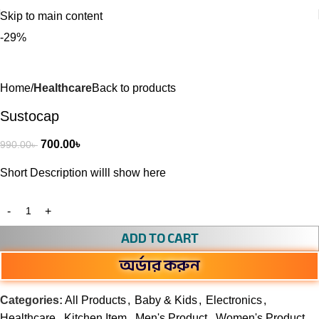
Skip to main content
-29%
Home
Healthcare
Back to products
Sustocap
700.00
৳
990.00
৳
Short Description willl show here
ADD TO CART
অর্ডার করুন
Categories:
All Products
,
Baby & Kids
,
Electronics
,
Healthcare
,
Kitchen Item
,
Men's Product
,
Women's Product