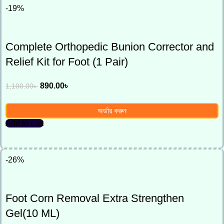
-19%
Complete Orthopedic Bunion Corrector and
Relief Kit for Foot (1 Pair)
890.00
৳
1,100.00
৳
অর্ডার করুন
Add to cart
-26%
Foot Corn Removal Extra Strengthen
Gel(10 ML)