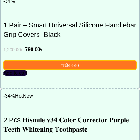
-34%
1 Pair – Smart Universal Silicone Handlebar
Grip Covers- Black
790.00
৳
1,200.00
৳
অর্ডার করুন
Add to cart
-34%
Hot
New
2 Pcs 𝐇𝐢𝐬𝐦𝐢𝐥𝐞 𝐯𝟑𝟒 𝐂𝐨𝐥𝐨𝐫 𝐂𝐨𝐫𝐫𝐞𝐜𝐭𝐨𝐫 𝐏𝐮𝐫𝐩𝐥𝐞
𝐓𝐞𝐞𝐭𝐡 𝐖𝐡𝐢𝐭𝐞𝐧𝐢𝐧𝐠 𝐓𝐨𝐨𝐭𝐡𝐩𝐚𝐬𝐭𝐞