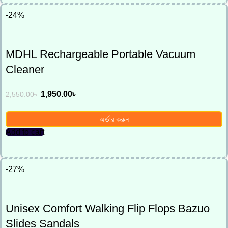
-24%
MDHL Rechargeable Portable Vacuum
Cleaner
1,950.00
৳
2,550.00
৳
অর্ডার করুন
Add to cart
-27%
Unisex Comfort Walking Flip Flops Bazuo
Slides Sandals