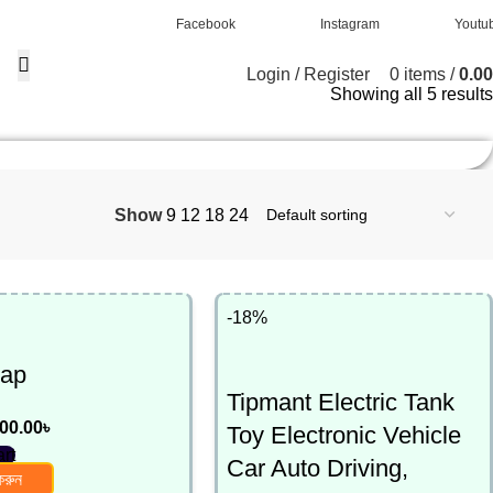
Facebook
Instagram
Youtu
Login / Register
0
items
/
0.00
Showing all 5 results
Show
9
12
18
24
-18%
cap
Tipmant Electric Tank
00.00
৳
Toy Electronic Vehicle
art
Car Auto Driving,
করুন