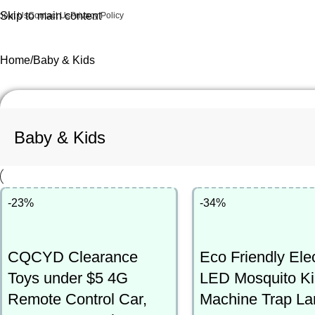
Skip to main content
bout Us
Contact Us
Privacy Policy
Categories
Home
Baby & Kids
Baby & Kids
-23%
-34%
CQCYD Clearance
Eco Friendly Ele
Toys under $5 4G
LED Mosquito Kil
Remote Control Car,
Machine Trap L