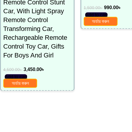
Remote Control Stunt
990.00
৳
1,500.00
৳
Car, With Light Spray
Add to cart
Remote Control
অর্ডার করুন
Transforming Car,
Rechargeable Remote
Control Toy Car, Gifts
For Boys And Girl
3,450.00
৳
4,500.00
৳
Add to cart
অর্ডার করুন