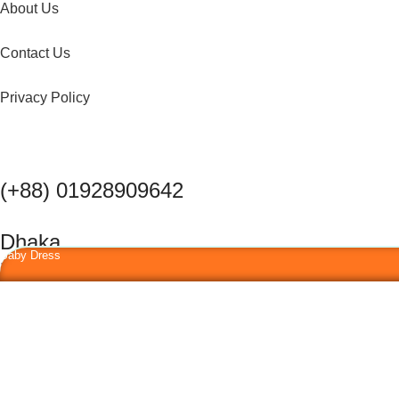
About Us
Contact Us
Privacy Policy
(+88) 01928909642
Dhaka
Baby Dress
Developed By XeonBiz