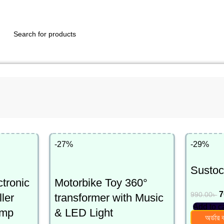
-27%
-29%
Susto
ctronic
Motorbike Toy 360°
7
990.00
৳
ler
transformer with Music
Add to c
amp
& LED Light
অর্ডার 