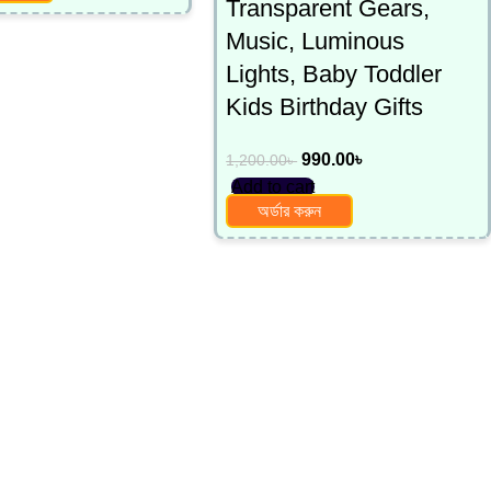
Transparent Gears,
Music, Luminous
Lights, Baby Toddler
Kids Birthday Gifts
990.00
৳
1,200.00
৳
Add to cart
অর্ডার করুন