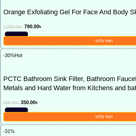
Orange Exfoliating Gel For Face And Body Sk
790.00
৳
1,200.00
৳
Add to cart
অর্ডার করুন
-30%
Hot
PCTC Bathroom Sink Filter, Bathroom Faucet F
Metals and Hard Water from Kitchens and b
350.00
৳
500.00
৳
Add to cart
অর্ডার করুন
-31%