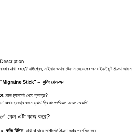
Description
বারবার মাথা ধরছে? মাইগ্রেন, সাইনাস অথবা টেনশন হেডেকের জন্য ইনস্ট্যান্ট ঠাণ্ডা আরাম
“Migraine Stick” – কুলিং রোল-অন
❌ রোজ ট্যাবলেট খেয়ে ক্লান্ত?
✅ এবার ব্যবহার করুন
ড্রাগ-ফ্রি এসেনশিয়াল অয়েল থেরাপি
✅ কেন এটা কাজ করে?
🔹
কুলিং রিলিফ:
মাথা বা ঘাড়ে লাগালেই ঠাণ্ডা স্নায়ু প্রশমিত করে