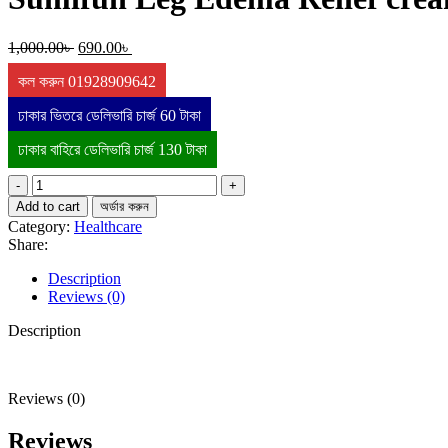
1,500.00৳ .
99
Original
Current
1,000.00
৳
690.00
৳
price
price
কল করুন 01928909642
was:
is:
1,000.00৳ .
690.00৳ .
ঢাকার ভিতরে ডেলিভারি চার্জ 60 টাকা
ঢাকার বাহিরে ডেলিভারি চার্জ 130 টাকা
Sumifun
Leg
Add to cart
অর্ডার করুন
Edema
Category:
Healthcare
Relief
Share:
cream.
quantity
Description
Reviews (0)
Description
Reviews (0)
Reviews