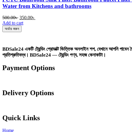
Water from Kitchens and bathrooms
Original
Current
500.00
৳
350.00
৳
price
price
Add to cart
was:
is:
অর্ডার করুন
500.00৳ .
350.00৳ .
BDSale24
একটি ট্রেন্ডিং প্রোডাক্ট ভিত্তিক অনলাইন শপ, যেখানে আপনি পাবেন দৈন
প্রতিশ্রুতিবদ্ধ।
BDSale24 — ট্রেন্ডিং পণ্য, সহজ কেনাকাটা।
Payment Options
Delivery Options
Quick Links
Home