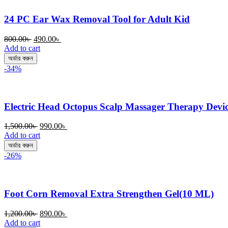
24 PC Ear Wax Removal Tool for Adult Kid
Original
Current
800.00
৳
490.00
৳
price
price
Add to cart
was:
is:
অর্ডার করুন
800.00৳ .
490.00৳ .
-34%
Electric Head Octopus Scalp Massager Therapy Devic
Original
Current
1,500.00
৳
990.00
৳
price
price
Add to cart
was:
is:
অর্ডার করুন
1,500.00৳ .
990.00৳ .
-26%
Foot Corn Removal Extra Strengthen Gel(10 ML)
Original
Current
1,200.00
৳
890.00
৳
price
price
Add to cart