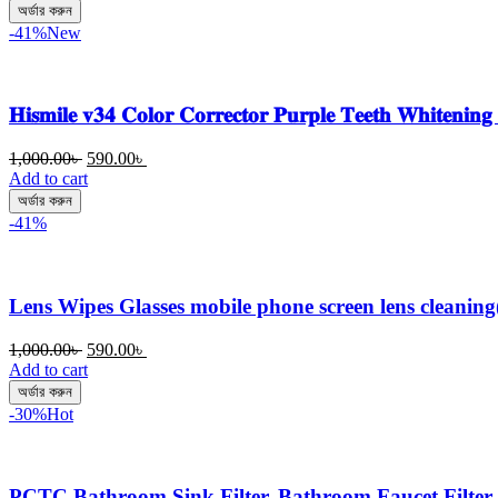
was:
is:
অর্ডার করুন
1,200.00৳ .
890.00৳ .
-41%
New
𝐇𝐢𝐬𝐦𝐢𝐥𝐞 𝐯𝟑𝟒 𝐂𝐨𝐥𝐨𝐫 𝐂𝐨𝐫𝐫𝐞𝐜𝐭𝐨𝐫 𝐏𝐮𝐫𝐩𝐥𝐞 𝐓𝐞𝐞𝐭𝐡 𝐖𝐡𝐢𝐭𝐞𝐧𝐢𝐧𝐠 
Original
Current
1,000.00
৳
590.00
৳
price
price
Add to cart
was:
is:
অর্ডার করুন
1,000.00৳ .
590.00৳ .
-41%
Lens Wipes Glasses mobile phone screen lens cleaning
Original
Current
1,000.00
৳
590.00
৳
price
price
Add to cart
was:
is:
অর্ডার করুন
1,000.00৳ .
590.00৳ .
-30%
Hot
PCTC Bathroom Sink Filter, Bathroom Faucet Filter (