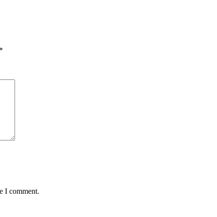
*
me I comment.