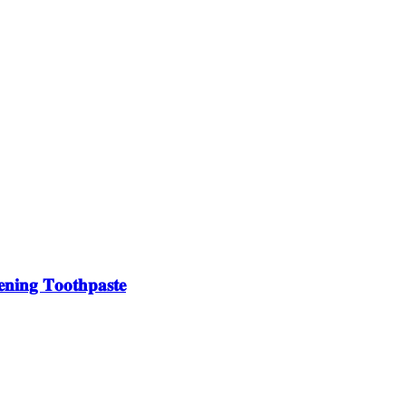
𝐧𝐢𝐧𝐠 𝐓𝐨𝐨𝐭𝐡𝐩𝐚𝐬𝐭𝐞