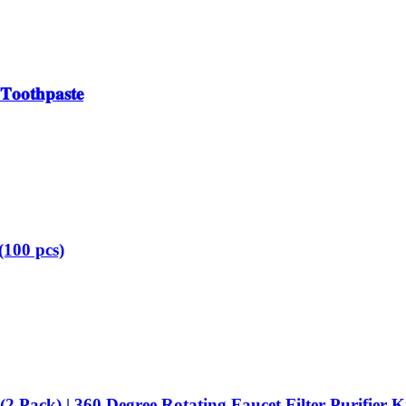
𝐓𝐨𝐨𝐭𝐡𝐩𝐚𝐬𝐭𝐞
(100 pcs)
2 Pack) | 360 Degree Rotating Faucet Filter Purifier 