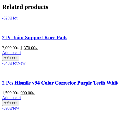
Related products
-32%
Hot
2 Pc Joint Support Knee Pads
Original
Current
2,000.00
৳
1,370.00
৳
price
price
Add to cart
was:
is:
অর্ডার করুন
2,000.00৳ .
1,370.00৳ .
-34%
Hot
New
2 Pcs 𝐇𝐢𝐬𝐦𝐢𝐥𝐞 𝐯𝟑𝟒 𝐂𝐨𝐥𝐨𝐫 𝐂𝐨𝐫𝐫𝐞𝐜𝐭𝐨𝐫 𝐏𝐮𝐫𝐩𝐥𝐞 𝐓𝐞𝐞𝐭𝐡 𝐖𝐡𝐢𝐭
Original
Current
1,500.00
৳
990.00
৳
price
price
Add to cart
was:
is:
অর্ডার করুন
1,500.00৳ .
990.00৳ .
-39%
New