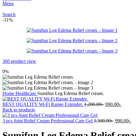
Menu
Search
-31%
360 product view
0%
Home
Healthcare
Sumifun Leg Edema Relief cream.
Original
Current
BEST QUALITY Wi-Fi Range Extender.
1,200.00
৳
990.00
৳
price
price
Back to products
was:
is:
1,200.00৳ .
Original
990.00৳
Cu
3 pcs Joint Relief Cream Professional Care Gel
1,500.00
৳
990.00
৳
price
pr
was:
is:
Sumifun Leg Edema Relief crea