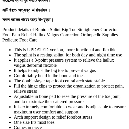
জয়েন্টের ব্যাথা দূর করতে কার্যকর।
এটি পরতে অত্যন্ত আরামদায়ক।
সকল ধরনের পায়ের জন্য উপযুক্ত।
Product details of Bunion Splint Big Toe Straightener Corrector
Foot Pain Relief Hallux Valgus Correction Orthopedic Supplies
Pedicure Foot Care
This is UPDATED version, more functional and flexible
The splint is a resting splint, for both day and night time use
It applies a 3-point pressure system to relieve the hallux
valgus deformit flexible
It helps to adjust the big toe to prevent valgus
Comfortably bend in the bone and toes
The double-layer tape foot central arch state stable
Fill the hinge clips to protect the organization to protect pain,
relieve stress
Adjustable in bone pad to ease the pressure of the toe joint,
and to maximize the scattered pressure
It is extremely comfortable to wear and is adjustable to ensure
maximum user comfort and support
Arch support design to relief forefoot stress
One size fits most toes
Comes in piece