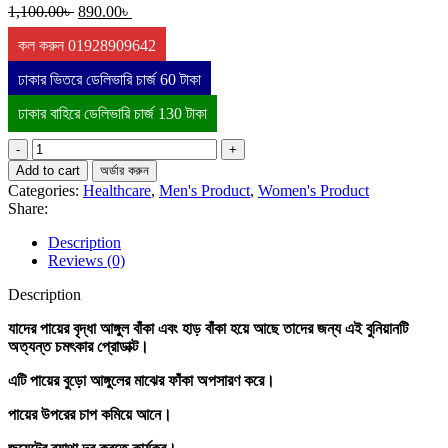
Original
Current
1,100.00
৳
890.00
৳
price
price
কল করুন 01928909642
was:
is:
1,100.00৳ .
890.00৳ .
ঢাকার ভিতরে ডেলিভারি চার্জ 60 টাকা
ঢাকার বাহিরে ডেলিভারি চার্জ 130 টাকা
Complete
Orthopedic
Add to cart
অর্ডার করুন
Bunion
Categories:
Healthcare
,
Men's Product
,
Women's Product
Corrector
Share:
and
Relief
Description
Kit
Reviews (0)
for
Foot
Description
(1
Pair)
যাদের পায়ের বৃদ্ধা আঙ্গুল বাঁকা এবং হাড় বাঁকা হয়ে আছে তাদের জন্য এই বুনিয়ানটি
quantity
অত্যন্ত চমৎকার প্রোডাক্ট।
এটি পায়ের বুড়ো আঙ্গুলের মাঝের ফাঁকা অপসারণ করে।
পায়ের উপরের চাপ কমিয়ে আনে।