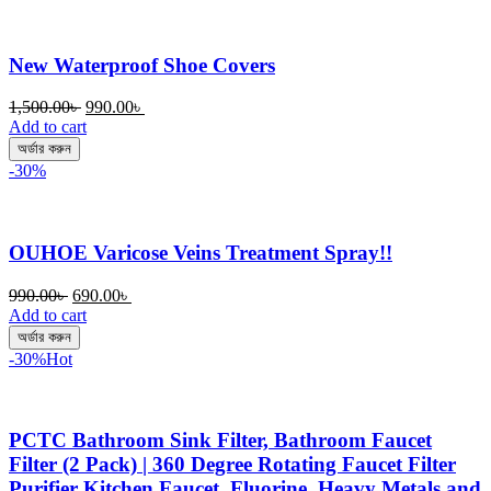
New Waterproof Shoe Covers
Original
Current
1,500.00
৳
990.00
৳
price
price
Add to cart
was:
is:
অর্ডার করুন
1,500.00৳ .
990.00৳ .
-30%
OUHOE Varicose Veins Treatment Spray!!
Original
Current
990.00
৳
690.00
৳
price
price
Add to cart
was:
is:
অর্ডার করুন
990.00৳ .
690.00৳ .
-30%
Hot
PCTC Bathroom Sink Filter, Bathroom Faucet
Filter (2 Pack) | 360 Degree Rotating Faucet Filter
Purifier Kitchen Faucet, Fluorine, Heavy Metals and