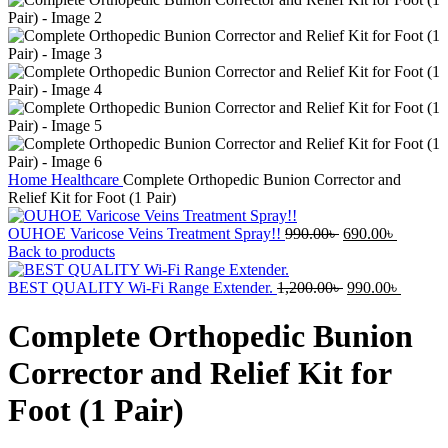
Home
Healthcare
Complete Orthopedic Bunion Corrector and
Relief Kit for Foot (1 Pair)
Original
Current
OUHOE Varicose Veins Treatment Spray!!
990.00
৳
690.00
৳
price
price
Back to products
was:
is:
990.00৳ .
Original
690.00৳ 
Current
BEST QUALITY Wi-Fi Range Extender.
1,200.00
৳
990.00
৳
price
price
was:
is:
Complete Orthopedic Bunion
1,200.00৳ .
990.00৳
Corrector and Relief Kit for
Foot (1 Pair)