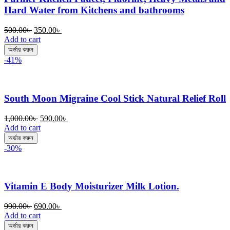
Hard Water from Kitchens and bathrooms
Original
Current
500.00
৳
350.00
৳
price
price
Add to cart
was:
is:
অর্ডার করুন
500.00৳ .
350.00৳ .
-41%
South Moon Migraine Cool Stick Natural Relief Roll
Original
Current
1,000.00
৳
590.00
৳
price
price
Add to cart
was:
is:
অর্ডার করুন
1,000.00৳ .
590.00৳ .
-30%
Vitamin E Body Moisturizer Milk Lotion.
Original
Current
990.00
৳
690.00
৳
price
price
Add to cart
was:
is:
অর্ডার করুন