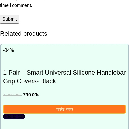
time I comment.
Related products
-34%
1 Pair – Smart Universal Silicone Handlebar
Grip Covers- Black
790.00
৳
1,200.00
৳
অর্ডার করুন
Add to cart