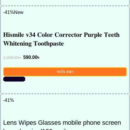
-41%
New
𝐇𝐢𝐬𝐦𝐢𝐥𝐞 𝐯𝟑𝟒 𝐂𝐨𝐥𝐨𝐫 𝐂𝐨𝐫𝐫𝐞𝐜𝐭𝐨𝐫 𝐏𝐮𝐫𝐩𝐥𝐞 𝐓𝐞𝐞𝐭𝐡
𝐖𝐡𝐢𝐭𝐞𝐧𝐢𝐧𝐠 𝐓𝐨𝐨𝐭𝐡𝐩𝐚𝐬𝐭𝐞
590.00
৳
1,000.00
৳
অর্ডার করুন
Add to cart
-41%
Lens Wipes Glasses mobile phone screen