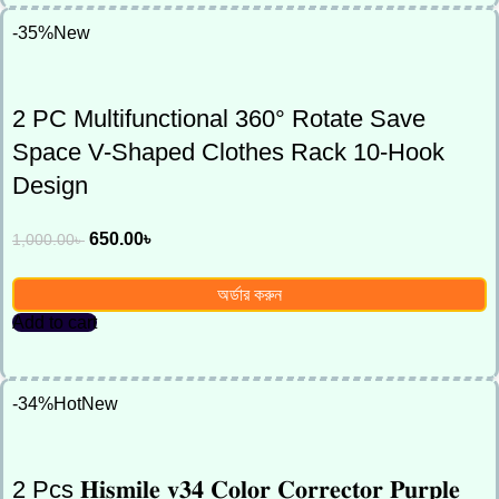
-35%
New
2 PC Multifunctional 360° Rotate Save
Space V-Shaped Clothes Rack 10-Hook
Design
650.00
৳
1,000.00
৳
অর্ডার করুন
Add to cart
-34%
Hot
New
2 Pcs 𝐇𝐢𝐬𝐦𝐢𝐥𝐞 𝐯𝟑𝟒 𝐂𝐨𝐥𝐨𝐫 𝐂𝐨𝐫𝐫𝐞𝐜𝐭𝐨𝐫 𝐏𝐮𝐫𝐩𝐥𝐞